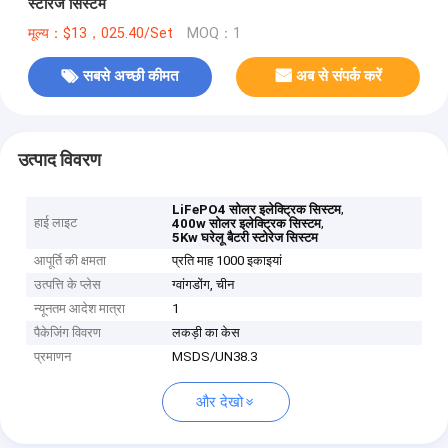
स्टोरेज सिस्टम
मूल्य：$13，025.40/Set
MOQ：1
सबसे अच्छी कीमत
अब से संपर्क करें
उत्पाद विवरण
,
LiFePO4 सोलर इलेक्ट्रिक सिस्टम
हाई लाइट
,
400w सोलर इलेक्ट्रिक सिस्टम
5Kw घरेलू बैटरी स्टोरेज सिस्टम
आपूर्ति की क्षमता
प्रति माह 1000 इकाइयां
उत्पत्ति के प्लेस
ग्वांगडोंग, चीन
न्यूनतम आदेश मात्रा
1
पैकेजिंग विवरण
लकड़ी का केस
प्रमाणन
MSDS/UN38.3
और देखो