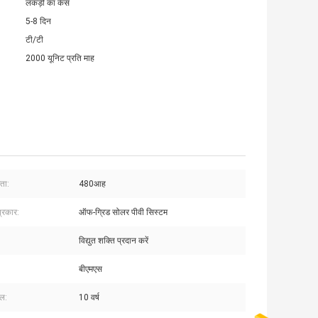
लकड़ी का केस
5-8 दिन
टी/टी
2000 यूनिट प्रति माह
मता:
480आह
्रकार:
ऑफ-ग्रिड सोलर पीवी सिस्टम
विद्युत शक्ति प्रदान करें
बीएमएस
ल:
10 वर्ष