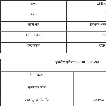
आकार
1246x
वज़न
बैटरी सेल
लिथियम आयन
साइकिल जीवन
600
इंस्टालेशन
दीवार
इन्वर्टर: ग्रोवाट 5000TL HVM
बैटरि वोल्टेज
मूल्यांकित शक्ति
आउटपुट वोल्टेज रेंज
230VAC ±