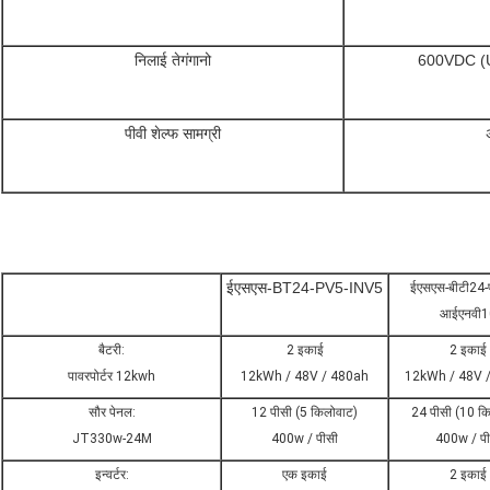
निलाई तेगंगानो
600VDC (
पीवी शेल्फ सामग्री
ईएसएस-BT24-PV5-INV5
ईएसएस-बीटी24-
आईएनवी1
बैटरी:
2 इकाई
2 इकाई
पावरपोर्टर 12kwh
12kWh / 48V / 480ah
12kWh / 48V 
सौर पेनल:
12 पीसी (5 किलोवाट)
24 पीसी (10 क
JT330w-24M
400w / पीसी
400w / पी
इन्वर्टर:
एक इकाई
2 इकाई