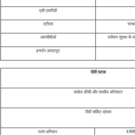
एसी एसपीडी
एटीएस
स्वच
आरसीबीओ
वर्तमान सुरक्षा के
इन्वर्टर आउटपुट
पीवी घटक
काबेल डीसी और एमसी4 कोनेक्टर
पीवी सर्किट ब्रेकर
पलंग बगियान
4 मिम