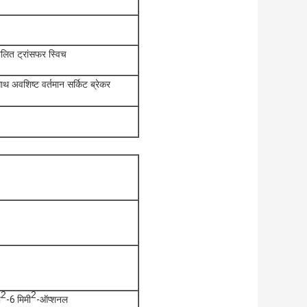
ालित ट्रांसफर स्विच
 साथ अवशिष्ट वर्तमान सर्किट ब्रेकर
2
2
ी
-6 मिमी
-ऑप्शनल