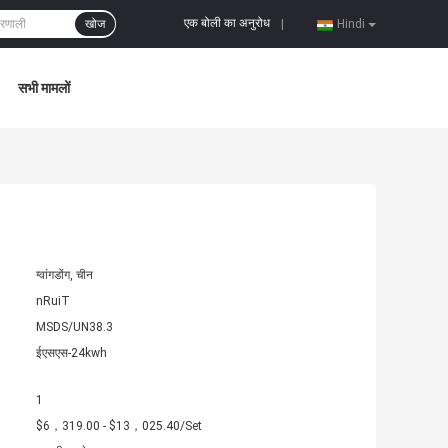
एक बोली का अनुरोध
खोज
|
Hindi
सभी मामलों
ग्वांगडोंग, चीन
nRuiT
MSDS/UN38.3
ईएसएस-24kwh
1
$6，319.00 - $13，025.40/Set