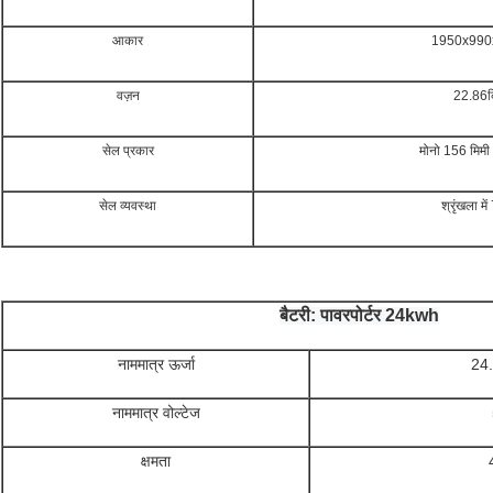
आकार
1950x990x
वज़न
22.86कि
सेल प्रकार
मोनो 156 मिमी
सेल व्यवस्था
श्रृंखला मे
बैटरी: पावरपोर्टर 24kwh
नाममात्र ऊर्जा
24.
नाममात्र वोल्टेज
क्षमता