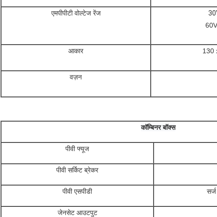
एमपीपीटी वोल्टेज रेंज
30
60
आकार
130 
वज़न
कॉम्बिनर बॉक्स
पीवी फ्यूज
पीवी सर्किट ब्रेकर
पीवी एसपीडी
सर्ज
जेनसेट आउटपुट