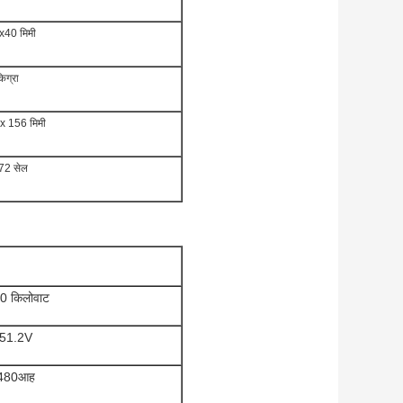
40 मिमी
ग्रा
 x 156 मिमी
ं 72 सेल
0 किलोवाट
51.2V
480आह