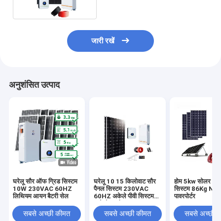
जारी रखें
अनुशंसित उत्पाद
घरेलू सौर ऑफ ग्रिड सिस्टम
घरेलू 10 15 किलोवाट सौर
होम 5kw सोलर ऑफ
10W 230VAC 60HZ
पैनल सिस्टम 230VAC
सिस्टम 86Kg NR
लिथियम आयन बैटरी सेल
60HZ अकेले पीवी सिस्टम
पावरपोर्टर
खड़े हो जाओ:
सबसे अच्छी कीमत
सबसे अच्छी कीमत
सबसे अच्छी 