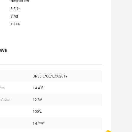
लकड़ी का केस
5-8दिन
टी/टी
1000/
20Wh
UN38.3/CE/IEC62619
्टेज:
14.4 वी
 वोल्टेज:
12.8V
100%
14 किलो