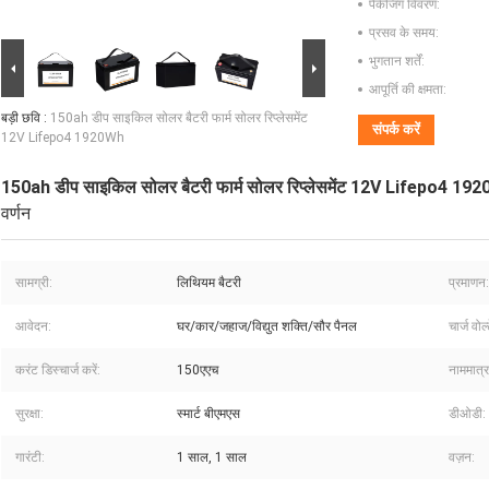
पैकेजिंग विवरण:
प्रसव के समय:
भुगतान शर्तें:
आपूर्ति की क्षमता:
बड़ी छवि :
150ah डीप साइकिल सोलर बैटरी फार्म सोलर रिप्लेसमेंट
संपर्क करें
12V Lifepo4 1920Wh
150ah डीप साइकिल सोलर बैटरी फार्म सोलर रिप्लेसमेंट 12V Lifepo4 19
वर्णन
सामग्री:
लिथियम बैटरी
प्रमाणन:
आवेदन:
घर/कार/जहाज/विद्युत शक्ति/सौर पैनल
चार्ज वोल
करंट डिस्चार्ज करें:
150एएच
नाममात्र
सुरक्षा:
स्मार्ट बीएमएस
डीओडी:
गारंटी:
1 साल, 1 साल
वज़न: