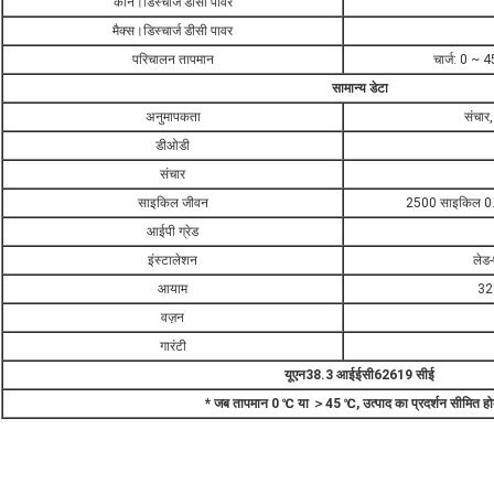
कोन।डिस्चार्ज डीसी पावर
मैक्स।डिस्चार्ज डीसी पावर
परिचालन तापमान
चार्ज: 0 ~ 
सामान्य डेटा
अनुमापकता
संचार, 
डीओडी
संचार
साइकिल जीवन
2500 साइकिल 0
आईपी ​​ग्रेड
इंस्टालेशन
लेड-
आयाम
32
वज़न
गारंटी
यूएन38.3 आईईसी62619 सीई
* जब तापमान 0 ℃ या ＞45 ℃, उत्पाद का प्रदर्शन सीमित होत