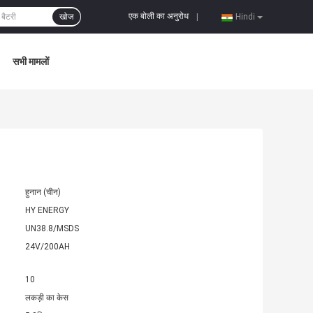
एक बोली का अनुरोध
खोज
|
Hindi
सभी मामलों
हुनान (चीन)
HY ENERGY
UN38.8/MSDS
24V/200AH
10
लकड़ी का केस