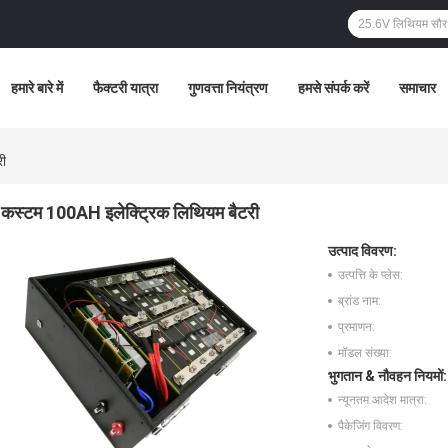
हमारे बारे में
फैक्टरी यात्रा
गुणवत्ता नियंत्रण
हमसे संपर्क करें
समाचार
री
कस्टम 100AH ​​इलेक्ट्रिक लिथियम बैटरी
उत्पाद विवरण:
उत्पत्ति के प्लेस:
ब्रांड नाम:
प्रमाणन:
मॉडल संख्या:
भुगतान & नौवहन नियमों:
न्यूनतम आदेश मात्रा:
पैकेजिंग विवरण: