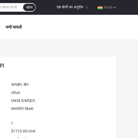
एक बोली का अनुरोध
खोज
|
Hindi
सभी मामलों
31
ग्वांगडोंग, चीन
nRuit
UN38.8/MSDS
पावरपोर्टर 9kwh
1
$1710.00/Unit