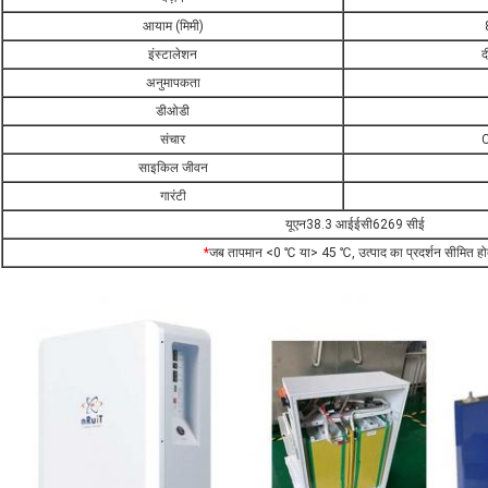
आयाम (मिमी)
इंस्टालेशन
द
अनुमापकता
डीओडी
संचार
साइकिल जीवन
गारंटी
यूएन38.3 आईईसी6269 सीई
*
जब तापमान <0 ℃ या> 45 ℃, उत्पाद का प्रदर्शन सीमित होत