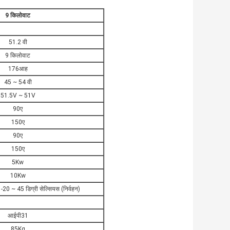
9 किलोवाट
51.2 वी
9 किलोवाट
176आह
45 ~ 54 वी
51.5V ~ 51V
90ए
150ए
90ए
150ए
5Kw
10Kw
 -20 ~ 45 डिग्री सेल्सियस (निर्वहन)
आईपी31
85Kg