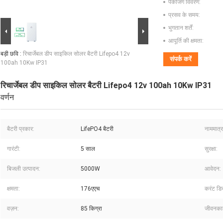
पैकेजिंग विवरण:
प्रसव के समय:
भुगतान शर्तें:
आपूर्ति की क्षमता:
बड़ी छवि :
रिचार्जेबल डीप साइकिल सोलर बैटरी Lifepo4 12v
संपर्क करें
100ah 10Kw IP31
रिचार्जेबल डीप साइकिल सोलर बैटरी Lifepo4 12v 100ah 10Kw IP31
वर्णन
बैटरी प्रकार:
LifePO4 बैटरी
नाममात्र
गारंटी:
5 साल
सुरक्षा:
बिजली उत्पादन:
5000W
आवेदन:
क्षमता:
176एएच
करंट डिस्
वज़न:
85 किग्रा
जीवनका