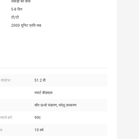
लकड़ी का केस
5-8 दिन
टी/टी
2000 यूनिट प्रति माह
 वोल्टेज:
51.2 वी
स्मार्ट बीएमएस
सौर ऊर्जा भंडारण, घरेलू उपकरण
चार्ज करें:
90ए
ल:
10 वर्ष